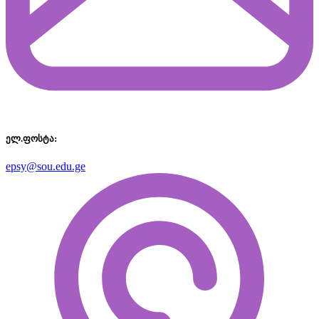
ელ.ფოსტა:
epsy@sou.edu.ge