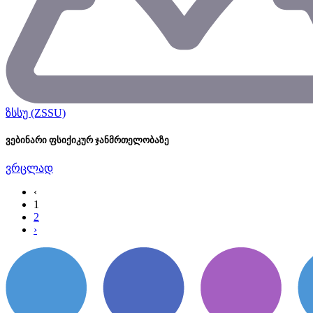
ზსსუ (ZSSU)
ვებინარი ფსიქიკურ ჯანმრთელობაზე
ვრცლად
‹
1
2
›