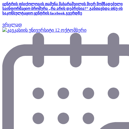
ცენტრის ფსიქოლოგის თამუნა მახარაშვილის მიერ მომზადებული
საინფორმაციო ბროშურა „რა არის დეპრესია?“ განთავსდა თსუ-ის
საკონსულტაციო ცენტრის facebook გვერდზე
ვრცლად