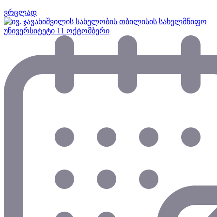
ვრცლად