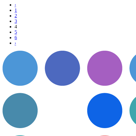
‹
1
2
3
4
5
6
›