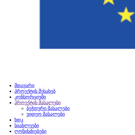
მთავარი
პროექტის შესახებ
კონსორციუმი
პროექტის მასალები
ბეჭდური მასალები
ვიდეო მასალები
ხდკ
სიახლეები
ღონისძიებები