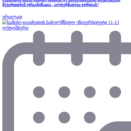
ზუგდიდის სახელწმიფო სასწავლო უნივერსიტეტის სტუდენტები
შეუერთდნენ ორგანიზაცია „ალტერნატივა ჯორჯიას“
ვრცლად